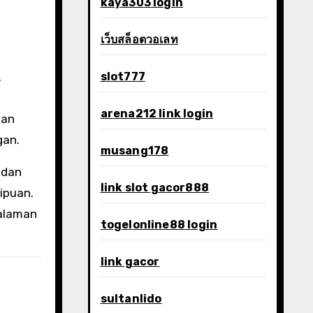
kaya303 login
เว็บสล็อตวอเลท
.
slot777
arena212 link login
dan
gan.
musang178
 dan
link slot gacor888
ipuan.
galaman
togelonline88 login
link gacor
sultanlido