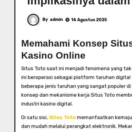
Implikasinya dalam 
By
admin
14 Agustus 2025
Memahami Konsep Situs 
Kasino Online
Situs Toto saat ini menjadi fenomena yang tak terelakkan dalam lanskap perjudian online di Indonesia. Situs
ini beroperasi sebagai platform taruhan digit
beberapa jenis taruhan yang sangat populer
konsep dan mekanisme kerja Situs Toto membu
industri kasino digital.
Di satu sisi,
Situs Toto
memanfaatkan kemajuan
dan mudah melalui perangkat elektronik. Mekan