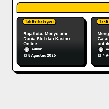
Tak Berkategori
Tak B
RajaKete: Menyelami
Menge
Dunia Slot dan Kasino
Gaco
Online
untu
admin
a
5 Agustus 2026
4 A