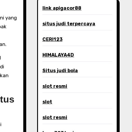
link apigacor88
ni yang
situs judi terpercaya
pak
CERI123
an.
HIMALAYA4D
l
di
Situs judi bola
hkan
slot resmi
itus
slot
slot resmi
i