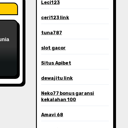
Leci123
ceri123 link
tuna787
unia
slot gacor
Situs Apibet
dewajitu link
Neko77 bonus garansi
kekalahan 100
Amavi 68