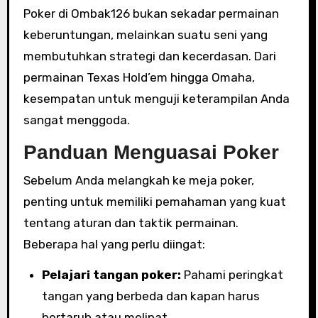
Poker di Ombak126 bukan sekadar permainan
keberuntungan, melainkan suatu seni yang
membutuhkan strategi dan kecerdasan. Dari
permainan Texas Hold’em hingga Omaha,
kesempatan untuk menguji keterampilan Anda
sangat menggoda.
Panduan Menguasai Poker
Sebelum Anda melangkah ke meja poker,
penting untuk memiliki pemahaman yang kuat
tentang aturan dan taktik permainan.
Beberapa hal yang perlu diingat:
Pelajari tangan poker:
Pahami peringkat
tangan yang berbeda dan kapan harus
bertaruh atau melipat.