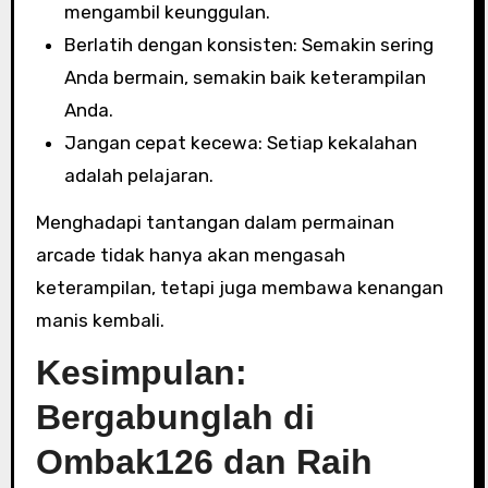
mengambil keunggulan.
Berlatih dengan konsisten: Semakin sering
Anda bermain, semakin baik keterampilan
Anda.
Jangan cepat kecewa: Setiap kekalahan
adalah pelajaran.
Menghadapi tantangan dalam permainan
arcade tidak hanya akan mengasah
keterampilan, tetapi juga membawa kenangan
manis kembali.
Kesimpulan:
Bergabunglah di
Ombak126 dan Raih