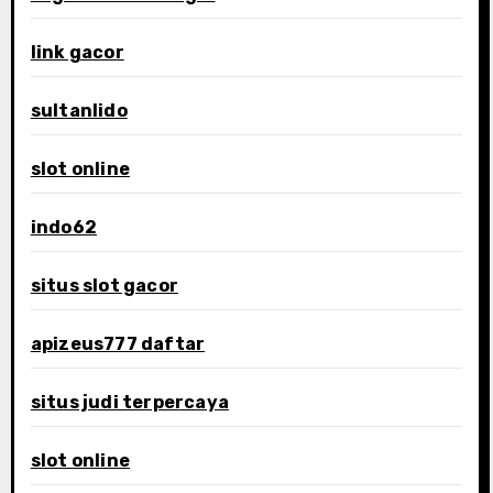
link gacor
sultanlido
slot online
indo62
situs slot gacor
apizeus777 daftar
situs judi terpercaya
slot online