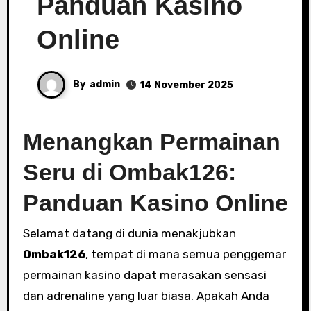
Panduan Kasino
Online
By
admin
14 November 2025
Menangkan Permainan
Seru di Ombak126:
Panduan Kasino Online
Selamat datang di dunia menakjubkan
Ombak126
, tempat di mana semua penggemar
permainan kasino dapat merasakan sensasi
dan adrenaline yang luar biasa. Apakah Anda