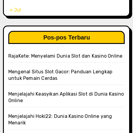
« Jul
Pos-pos Terbaru
RajaKete: Menyelami Dunia Slot dan Kasino Online
Mengenal Situs Slot Gacor: Panduan Lengkap
untuk Pemain Cerdas
Menjelajahi Keasyikan Aplikasi Slot di Dunia Kasino
Online
Menjelajahi Hoki22: Dunia Kasino Online yang
Menarik