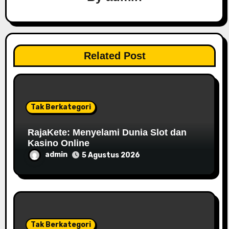
Related Post
Tak Berkategori
RajaKete: Menyelami Dunia Slot dan
Kasino Online
admin
5 Agustus 2026
Tak Berkategori