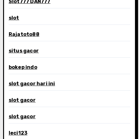
Slot777 DAN777
slot
Rajatoto88
situs gacor
bokep indo
slot gacor hari ini
slot gacor
slot gacor
leci123