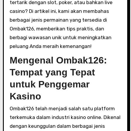
tertarik dengan slot, poker, atau bahkan live
casino? Di artikel ini, kami akan membahas
berbagai jenis permainan yang tersedia di
Ombak126, memberikan tips praktis, dan
berbagi wawasan unik untuk meningkatkan
peluang Anda meraih kemenangan!
Mengenal Ombak126:
Tempat yang Tepat
untuk Penggemar
Kasino
Ombak126 telah menjadi salah satu platform
terkemuka dalam industri kasino online. Dikenal
dengan keunggulan dalam berbagai jenis