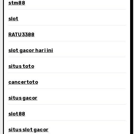
stm88
slot
RATU3388
slot gacor hari ini
situs toto
cancertoto
situs gacor
slot88
situs slot gacor