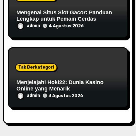
Mengenal Situs Slot Gacor: Panduan
Lengkap untuk Pemain Cerdas
admin
4 Agustus 2026
Tak Berkategori
Menjelajahi Hoki22: Dunia Kasino
Online yang Menarik
admin
3 Agustus 2026