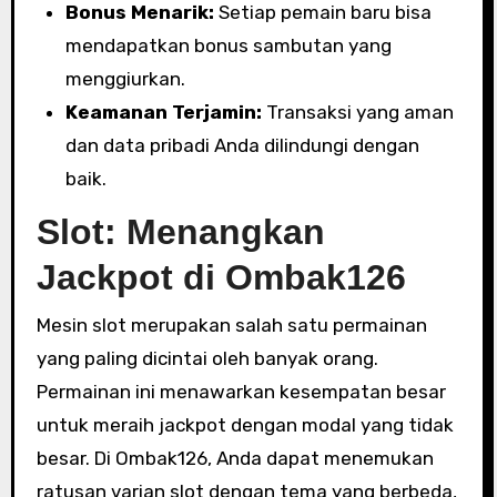
Bonus Menarik:
Setiap pemain baru bisa
mendapatkan bonus sambutan yang
menggiurkan.
Keamanan Terjamin:
Transaksi yang aman
dan data pribadi Anda dilindungi dengan
baik.
Slot: Menangkan
Jackpot di Ombak126
Mesin slot merupakan salah satu permainan
yang paling dicintai oleh banyak orang.
Permainan ini menawarkan kesempatan besar
untuk meraih jackpot dengan modal yang tidak
besar. Di Ombak126, Anda dapat menemukan
ratusan varian slot dengan tema yang berbeda,