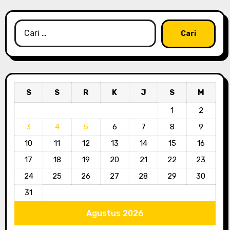
Cari
untuk:
S
S
R
K
J
S
M
1
2
3
4
5
6
7
8
9
10
11
12
13
14
15
16
17
18
19
20
21
22
23
24
25
26
27
28
29
30
31
Agustus 2026