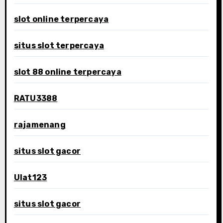
slot online terpercaya
situs slot terpercaya
slot 88 online terpercaya
RATU3388
rajamenang
situs slot gacor
Ulat123
situs slot gacor