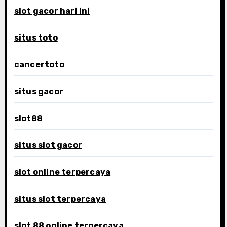
slot gacor hari ini
situs toto
cancertoto
situs gacor
slot88
situs slot gacor
slot online terpercaya
situs slot terpercaya
slot 88 online terpercaya