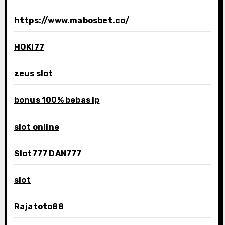
https://www.mabosbet.co/
HOKI77
zeus slot
bonus 100% bebas ip
slot online
Slot777 DAN777
slot
Rajatoto88