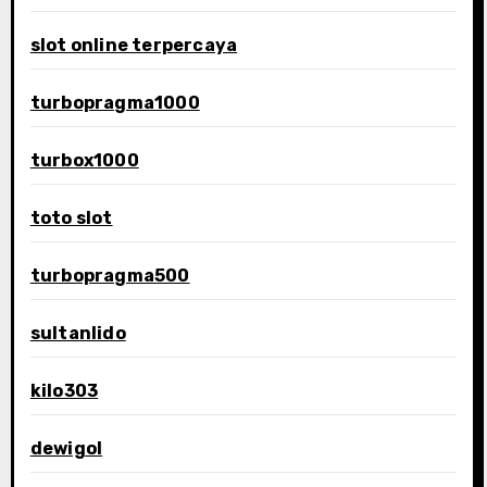
slot online terpercaya
turbopragma1000
turbox1000
toto slot
turbopragma500
sultanlido
kilo303
dewigol