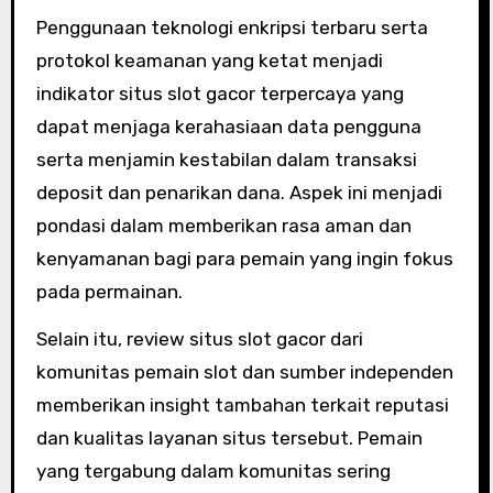
Penggunaan teknologi enkripsi terbaru serta
protokol keamanan yang ketat menjadi
indikator situs slot gacor terpercaya yang
dapat menjaga kerahasiaan data pengguna
serta menjamin kestabilan dalam transaksi
deposit dan penarikan dana. Aspek ini menjadi
pondasi dalam memberikan rasa aman dan
kenyamanan bagi para pemain yang ingin fokus
pada permainan.
Selain itu, review situs slot gacor dari
komunitas pemain slot dan sumber independen
memberikan insight tambahan terkait reputasi
dan kualitas layanan situs tersebut. Pemain
yang tergabung dalam komunitas sering