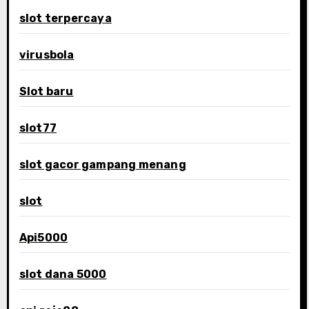
slot terpercaya
virusbola
Slot baru
slot77
slot gacor gampang menang
slot
Api5000
slot dana 5000