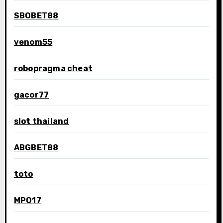
SBOBET88
venom55
robopragma cheat
gacor77
slot thailand
ABGBET88
toto
MPO17