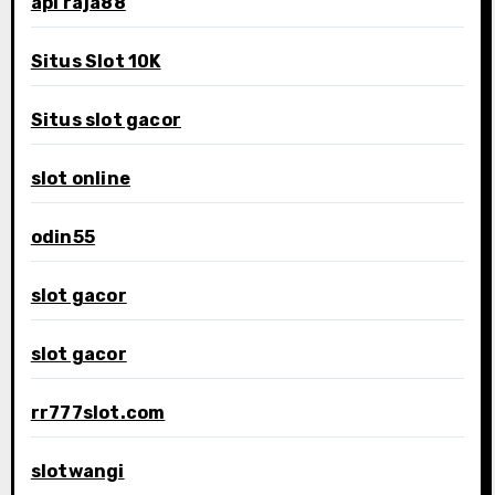
api raja88
Situs Slot 10K
Situs slot gacor
slot online
odin55
slot gacor
slot gacor
rr777slot.com
slotwangi