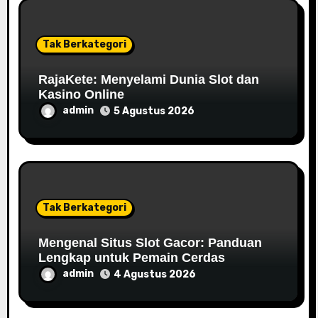
Tak Berkategori
RajaKete: Menyelami Dunia Slot dan
Kasino Online
admin
5 Agustus 2026
Tak Berkategori
Mengenal Situs Slot Gacor: Panduan
Lengkap untuk Pemain Cerdas
admin
4 Agustus 2026