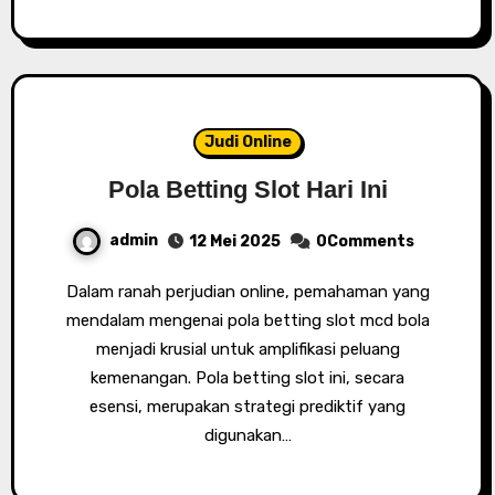
Judi Online
Pola Betting Slot Hari Ini
admin
12 Mei 2025
0Comments
Dalam ranah perjudian online, pemahaman yang
mendalam mengenai pola betting slot mcd bola
menjadi krusial untuk amplifikasi peluang
kemenangan. Pola betting slot ini, secara
esensi, merupakan strategi prediktif yang
digunakan…