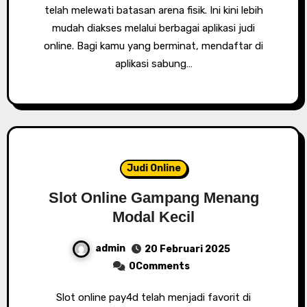
telah melewati batasan arena fisik. Ini kini lebih
mudah diakses melalui berbagai aplikasi judi
online. Bagi kamu yang berminat, mendaftar di
aplikasi sabung…
Judi Online
Slot Online Gampang Menang
Modal Kecil
admin
20 Februari 2025
0Comments
Slot online pay4d telah menjadi favorit di