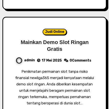
Judi Online
Mainkan Demo Slot Ringan
Gratis
admin
17 Mei 2025
0Comments
Penikmatan permainan slot tanpa risiko
finansial newliga365 menjadi kenyataan melalui
demo slot ringan. Anda diberikan kesempatan
untuk menjelajahi beragam permainan slot
ringan terkemuka, memperluas pemahaman
tentang beroperasi di dunia slot…