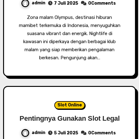
admin
7 Juli 2025
0Comments
Zona malam Olympus, destinasi hiburan
mamibet terkemuka di Indonesia, menyuguhkan
suasana vibrant dan energik. Nightlife di
kawasan ini diperkaya dengan berbagai klub
malam yang siap memberikan pengalaman
berkesan. Pengunjung akan…
Slot Online
Pentingnya Gunakan Slot Legal
admin
5 Juli 2025
0Comments