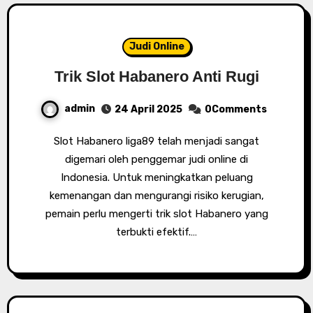
Judi Online
Trik Slot Habanero Anti Rugi
admin
24 April 2025
0Comments
Slot Habanero liga89 telah menjadi sangat
digemari oleh penggemar judi online di
Indonesia. Untuk meningkatkan peluang
kemenangan dan mengurangi risiko kerugian,
pemain perlu mengerti trik slot Habanero yang
terbukti efektif.…