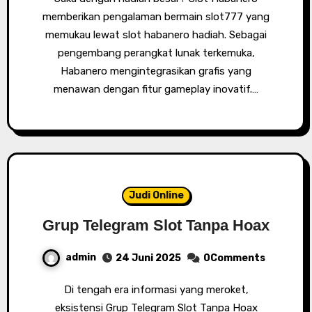
memberikan pengalaman bermain slot777 yang
memukau lewat slot habanero hadiah. Sebagai
pengembang perangkat lunak terkemuka,
Habanero mengintegrasikan grafis yang
menawan dengan fitur gameplay inovatif.…
Judi Online
Grup Telegram Slot Tanpa Hoax
admin
24 Juni 2025
0Comments
Di tengah era informasi yang meroket,
eksistensi Grup Telegram Slot Tanpa Hoax