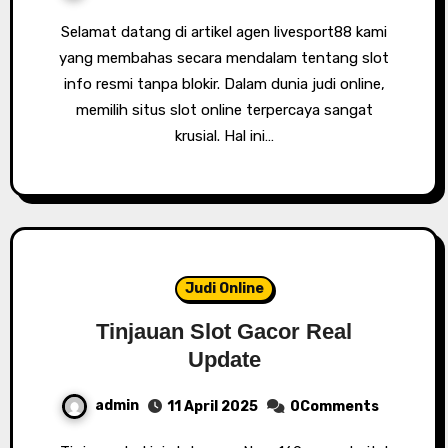
Selamat datang di artikel agen livesport88 kami
yang membahas secara mendalam tentang slot
info resmi tanpa blokir. Dalam dunia judi online,
memilih situs slot online terpercaya sangat
krusial. Hal ini…
Judi Online
Tinjauan Slot Gacor Real
Update
admin
11 April 2025
0Comments