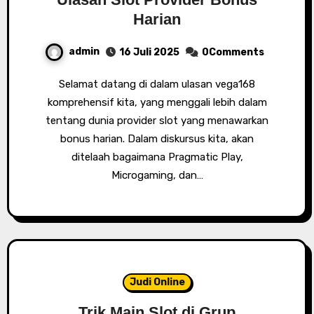
Harian
admin
16 Juli 2025
0Comments
Selamat datang di dalam ulasan vega168
komprehensif kita, yang menggali lebih dalam
tentang dunia provider slot yang menawarkan
bonus harian. Dalam diskursus kita, akan
ditelaah bagaimana Pragmatic Play,
Microgaming, dan…
Judi Online
Trik Main Slot di Grup