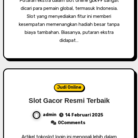
Putaran ekstra dalam slot online gbk99 sangat
dicari para pemain global, termasuk Indonesia.
Slot yang menyediakan fitur ini memberi
kesempatan memenangkan hadiah besar tanpa
biaya tambahan. Biasanya, putaran ekstra
didapat…
Judi Online
Slot Gacor Resmi Terbaik
admin
14 Februari 2025
0Comments
Artikel tokoslot login ini menggali lebih dalam