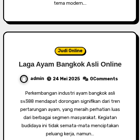
tema modern.…
Judi Online
Laga Ayam Bangkok Asli Online
admin
24 Mei 2025
0Comments
Perkembangan industri ayam bangkok asli
sv388 mendapat dorongan signifikan dari tren
pertarungan ayam, yang meraih perhatian luas
dari berbagai segmen masyarakat. Kegiatan
budidaya ini tidak semata-mata menciptakan
peluang kerja, namun…