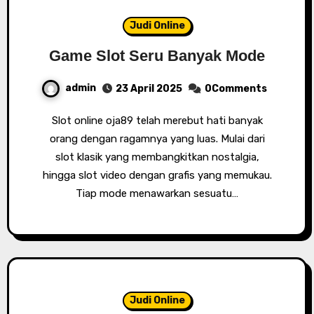
Judi Online
Game Slot Seru Banyak Mode
admin
23 April 2025
0Comments
Slot online oja89 telah merebut hati banyak
orang dengan ragamnya yang luas. Mulai dari
slot klasik yang membangkitkan nostalgia,
hingga slot video dengan grafis yang memukau.
Tiap mode menawarkan sesuatu…
Judi Online