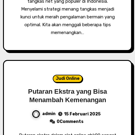
tangkas net yang populer di Indonesia.
Menyelami strategi menang tangkas menjadi
kunci untuk meraih pengalaman bermain yang
optimal. Kita akan menggali beberapa tips
memenangkan…
Judi Online
Putaran Ekstra yang Bisa
Menambah Kemenangan
admin
15 Februari 2025
0Comments