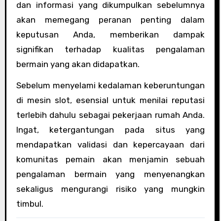
dan informasi yang dikumpulkan sebelumnya
akan memegang peranan penting dalam
keputusan Anda, memberikan dampak
signifikan terhadap kualitas pengalaman
bermain yang akan didapatkan.
Sebelum menyelami kedalaman keberuntungan
di mesin slot, esensial untuk menilai reputasi
terlebih dahulu sebagai pekerjaan rumah Anda.
Ingat, ketergantungan pada situs yang
mendapatkan validasi dan kepercayaan dari
komunitas pemain akan menjamin sebuah
pengalaman bermain yang menyenangkan
sekaligus mengurangi risiko yang mungkin
timbul.