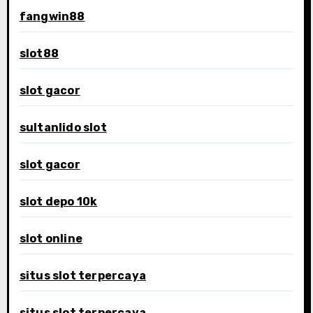
fangwin88
slot88
slot gacor
sultanlido slot
slot gacor
slot depo 10k
slot online
situs slot terpercaya
situs slot terpercaya