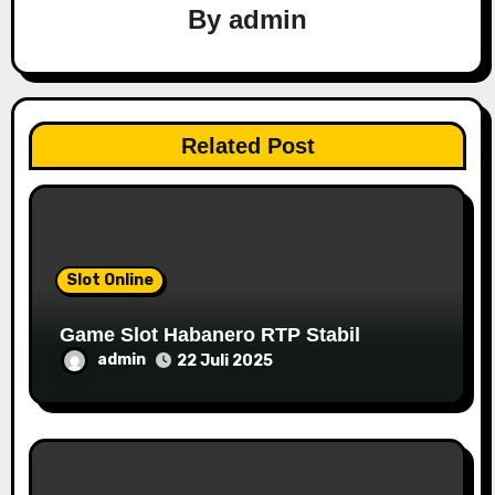
By
admin
Related Post
Slot Online
Game Slot Habanero RTP Stabil
admin
22 Juli 2025