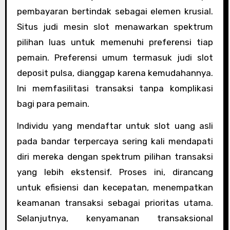
pembayaran bertindak sebagai elemen krusial.
Situs judi mesin slot menawarkan spektrum
pilihan luas untuk memenuhi preferensi tiap
pemain. Preferensi umum termasuk judi slot
deposit pulsa, dianggap karena kemudahannya.
Ini memfasilitasi transaksi tanpa komplikasi
bagi para pemain.
Individu yang mendaftar untuk slot uang asli
pada bandar terpercaya sering kali mendapati
diri mereka dengan spektrum pilihan transaksi
yang lebih ekstensif. Proses ini, dirancang
untuk efisiensi dan kecepatan, menempatkan
keamanan transaksi sebagai prioritas utama.
Selanjutnya, kenyamanan transaksional