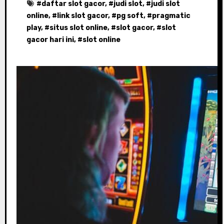
#
daftar slot gacor
, #
judi slot
, #
judi slot
online
, #
link slot gacor
, #
pg soft
, #
pragmatic
play
, #
situs slot online
, #
slot gacor
, #
slot
gacor hari ini
, #
slot online