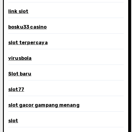
link slot
bosku33 casino
slot terpercaya
virusbola
Slot baru
slot77
slot gacor gampang menang
slot