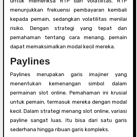
untuk memeriksa RTP dan volatilitas. RTP
menunjukkan frekuensi pembayaran kembali
kepada pemain, sedangkan volatilitas menilai
risiko. Dengan strategi yang tepat dan
pemahaman tentang cara menang, pemain
dapat memaksimalkan modal kecil mereka.
Paylines
Paylines merupakan garis imajiner yang
menentukan kemenangan simbol dalam
permainan slot online. Pemahaman ini krusial
untuk pemain, termasuk mereka dengan modal
kecil. Dalam strategi menang slot online, variasi
payline sangat luas. Itu bisa dari satu garis
sederhana hingga ribuan garis kompleks.