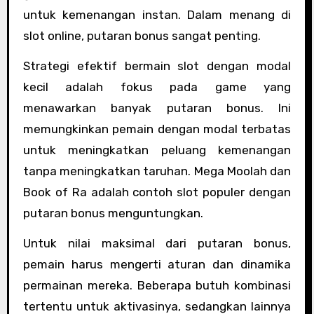
untuk kemenangan instan. Dalam menang di
slot online, putaran bonus sangat penting.
Strategi efektif bermain slot dengan modal
kecil adalah fokus pada game yang
menawarkan banyak putaran bonus. Ini
memungkinkan pemain dengan modal terbatas
untuk meningkatkan peluang kemenangan
tanpa meningkatkan taruhan. Mega Moolah dan
Book of Ra adalah contoh slot populer dengan
putaran bonus menguntungkan.
Untuk nilai maksimal dari putaran bonus,
pemain harus mengerti aturan dan dinamika
permainan mereka. Beberapa butuh kombinasi
tertentu untuk aktivasinya, sedangkan lainnya