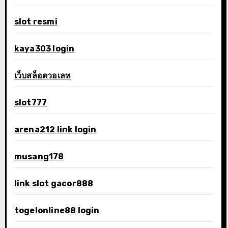
slot resmi
kaya303 login
เว็บสล็อตวอเลท
slot777
arena212 link login
musang178
link slot gacor888
togelonline88 login