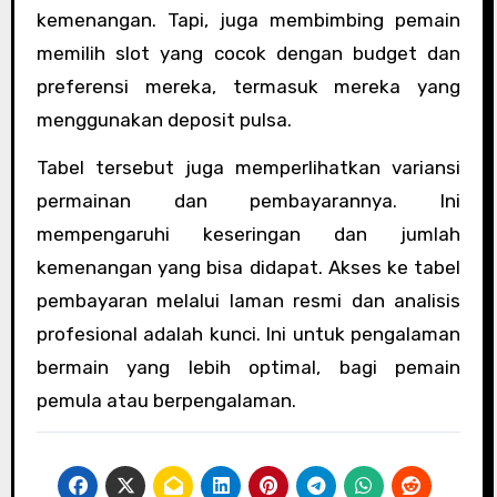
kemenangan. Tapi, juga membimbing pemain
memilih slot yang cocok dengan budget dan
preferensi mereka, termasuk mereka yang
menggunakan deposit pulsa.
Tabel tersebut juga memperlihatkan variansi
permainan dan pembayarannya. Ini
mempengaruhi keseringan dan jumlah
kemenangan yang bisa didapat. Akses ke tabel
pembayaran melalui laman resmi dan analisis
profesional adalah kunci. Ini untuk pengalaman
bermain yang lebih optimal, bagi pemain
pemula atau berpengalaman.