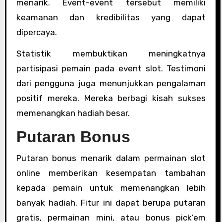
menarik. Event-event tersebut memiliki
keamanan dan kredibilitas yang dapat
dipercaya.
Statistik membuktikan meningkatnya
partisipasi pemain pada event slot. Testimoni
dari pengguna juga menunjukkan pengalaman
positif mereka. Mereka berbagi kisah sukses
memenangkan hadiah besar.
Putaran Bonus
Putaran bonus menarik dalam permainan slot
online memberikan kesempatan tambahan
kepada pemain untuk memenangkan lebih
banyak hadiah. Fitur ini dapat berupa putaran
gratis, permainan mini, atau bonus pick’em