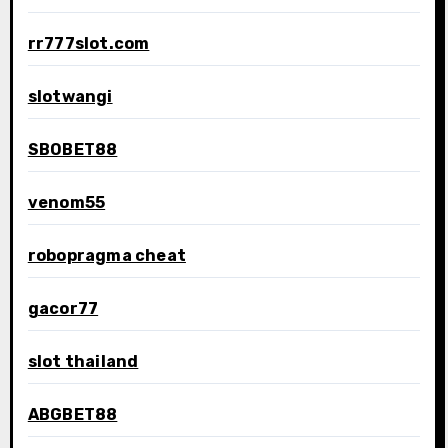
rr777slot.com
slotwangi
SBOBET88
venom55
robopragma cheat
gacor77
slot thailand
ABGBET88