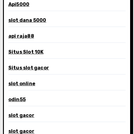
Api5000
slot dana 5000
api raja88
Situs Slot 10K
Situs slot gacor
slot online
odin55
slot gacor
slot gacor