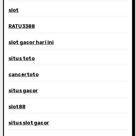
slot
RATU3388
slot gacor hari ini
situs toto
cancertoto
situs gacor
slot88
situs slot gacor