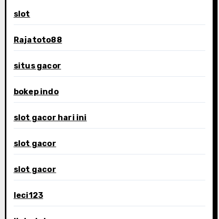
slot
Rajatoto88
situs gacor
bokep indo
slot gacor hari ini
slot gacor
slot gacor
leci123