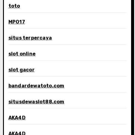
toto
MPO17
situs terpercaya
slot online
slot gacor
bandardewatoto.com
situsdewaslot88.com
AKA4D
AKA4D