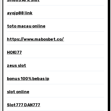
ayojp88 link
toto macau online
https://www.mabosbet.co/
HOKI77
zeus slot
bonus 100% bebas ip
slot online
Slot777 DAN777