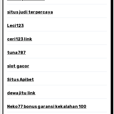
situs judi terpercaya
Leci123
ceri123 link
tuna787
slot gacor
Situs Apibet
dewajitu link
Neko77 bonus garansi kekalahan 100