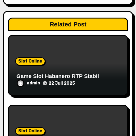
Related Post
Slot Online
Game Slot Habanero RTP Stabil
admin
22 Juli 2025
Slot Online