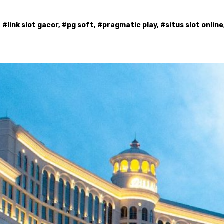
, #
link slot gacor
, #
pg soft
, #
pragmatic play
, #
situs slot online