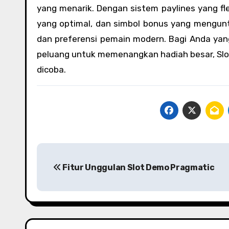
yang menarik. Dengan sistem paylines yang fle
yang optimal, dan simbol bonus yang mengunt
dan preferensi pemain modern. Bagi Anda yan
peluang untuk memenangkan hadiah besar, Slot 
dicoba.
Navigasi
Fitur Unggulan Slot Demo Pragmatic
pos