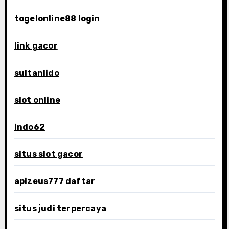
togelonline88 login
link gacor
sultanlido
slot online
indo62
situs slot gacor
apizeus777 daftar
situs judi terpercaya