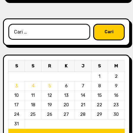
Cari
untuk:
S
S
R
K
J
S
M
1
2
3
4
5
6
7
8
9
10
11
12
13
14
15
16
17
18
19
20
21
22
23
24
25
26
27
28
29
30
31