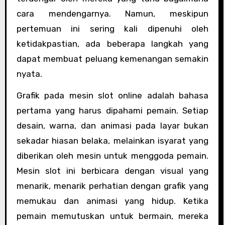
cara mendengarnya. Namun, meskipun
pertemuan ini sering kali dipenuhi oleh
ketidakpastian, ada beberapa langkah yang
dapat membuat peluang kemenangan semakin
nyata.
Grafik pada mesin slot online adalah bahasa
pertama yang harus dipahami pemain. Setiap
desain, warna, dan animasi pada layar bukan
sekadar hiasan belaka, melainkan isyarat yang
diberikan oleh mesin untuk menggoda pemain.
Mesin slot ini berbicara dengan visual yang
menarik, menarik perhatian dengan grafik yang
memukau dan animasi yang hidup. Ketika
pemain memutuskan untuk bermain, mereka