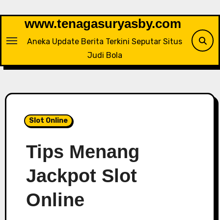
Skip
to
www.tenagasuryasby.com
content
Aneka Update Berita Terkini Seputar Situs
Judi Bola
Slot Online
Tips Menang
Jackpot Slot
Online