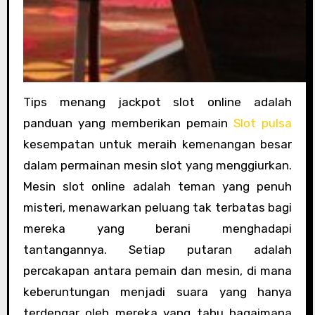
Tips menang jackpot slot online adalah
panduan yang memberikan pemain
Slot pulsa
kesempatan untuk meraih kemenangan besar
dalam permainan mesin slot yang menggiurkan.
Mesin slot online adalah teman yang penuh
misteri, menawarkan peluang tak terbatas bagi
mereka yang berani menghadapi
tantangannya. Setiap putaran adalah
percakapan antara pemain dan mesin, di mana
keberuntungan menjadi suara yang hanya
terdengar oleh mereka yang tahu bagaimana