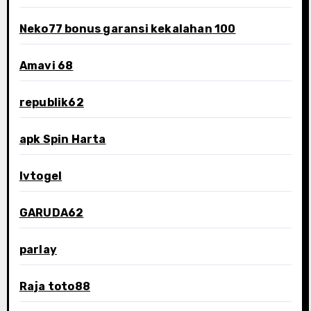
Neko77 bonus garansi kekalahan 100
Amavi 68
republik62
apk Spin Harta
lvtogel
GARUDA62
parlay
Raja toto88