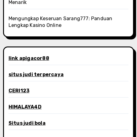
Menarik
Mengungkap Keseruan Sarang777: Panduan
Lengkap Kasino Online
link apigacor88
situs judi terpercaya
CERI123
HIMALAYA4D
Situs judi bola