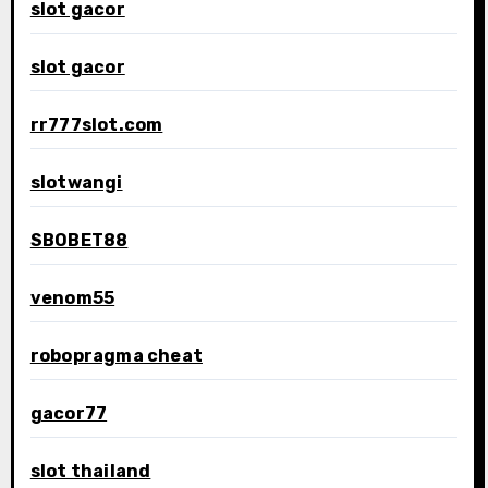
slot gacor
slot gacor
rr777slot.com
slotwangi
SBOBET88
venom55
robopragma cheat
gacor77
slot thailand