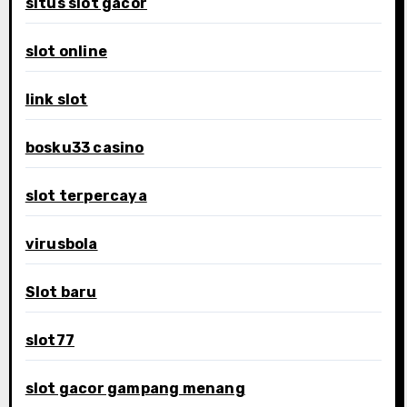
situs slot gacor
slot online
link slot
bosku33 casino
slot terpercaya
virusbola
Slot baru
slot77
slot gacor gampang menang