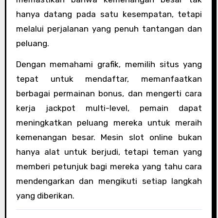
hanya datang pada satu kesempatan, tetapi
melalui perjalanan yang penuh tantangan dan
peluang.
Dengan memahami grafik, memilih situs yang
tepat untuk mendaftar, memanfaatkan
berbagai permainan bonus, dan mengerti cara
kerja jackpot multi-level, pemain dapat
meningkatkan peluang mereka untuk meraih
kemenangan besar. Mesin slot online bukan
hanya alat untuk berjudi, tetapi teman yang
memberi petunjuk bagi mereka yang tahu cara
mendengarkan dan mengikuti setiap langkah
yang diberikan.