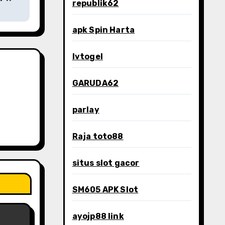
republik62
apk Spin Harta
lvtogel
GARUDA62
parlay
Raja toto88
situs slot gacor
SM605 APK Slot
ayojp88 link