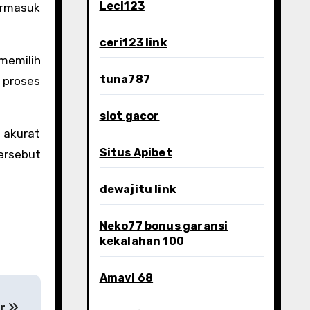
Leci123
ermasuk
ceri123 link
 memilih
tuna787
 proses
slot gacor
 akurat
Situs Apibet
ersebut
dewajitu link
Neko77 bonus garansi
kekalahan 100
Amavi 68
ir