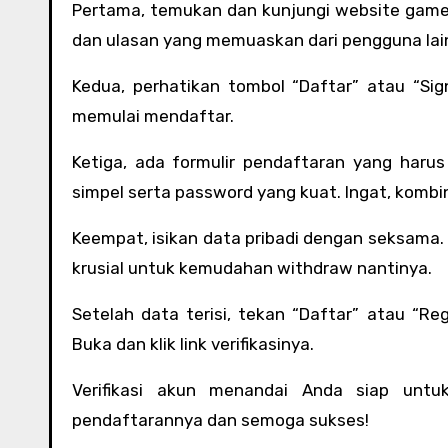
Pertama, temukan dan kunjungi website game sl
dan ulasan yang memuaskan dari pengguna lai
Kedua, perhatikan tombol “Daftar” atau “Si
memulai mendaftar.
Ketiga, ada formulir pendaftaran yang haru
simpel serta password yang kuat. Ingat, komb
Keempat, isikan data pribadi dengan seksama. V
krusial untuk kemudahan withdraw nantinya.
Setelah data terisi, tekan “Daftar” atau “R
Buka dan klik link verifikasinya.
Verifikasi akun menandai Anda siap untu
pendaftarannya dan semoga sukses!