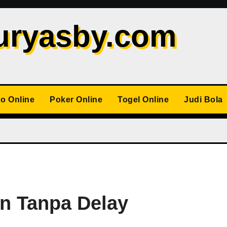
uryasby.com
o Online
Poker Online
Togel Online
Judi Bola
an Tanpa Delay