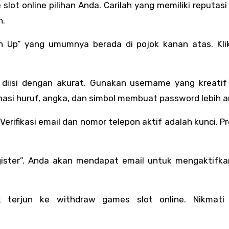
ot online pilihan Anda. Carilah yang memiliki reputasi
n.
gn Up” yang umumnya berada di pojok kanan atas. Kli
s diisi dengan akurat. Gunakan username yang kreati
inasi huruf, angka, dan simbol membuat password lebih 
erifikasi email dan nomor telepon aktif adalah kunci. Pr
egister”. Anda akan mendapat email untuk mengaktifka
k terjun ke withdraw games slot online. Nikmati