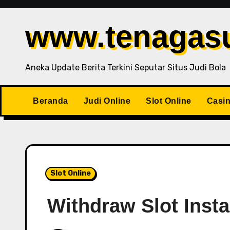
Skip
to
www.tenagas
content
Aneka Update Berita Terkini Seputar Situs Judi Bola
Beranda
Judi Online
Slot Online
Casin
Slot Online
Withdraw Slot Inst