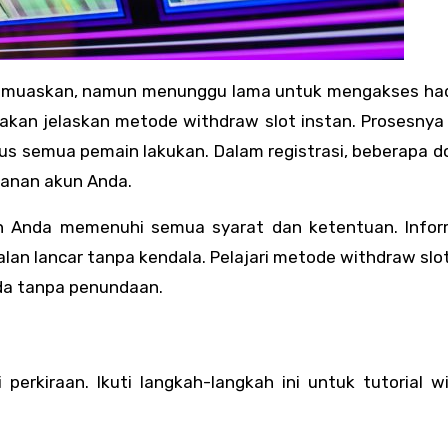
emuaskan, namun menunggu lama untuk mengakses ha
 akan jelaskan metode withdraw slot instan. Prosesnya 
us semua pemain lakukan. Dalam registrasi, beberapa 
amanan akun Anda.
 Anda memenuhi semua syarat dan ketentuan. Inform
lan lancar tanpa kendala. Pelajari metode withdraw slo
da tanpa penundaan.
 perkiraan. Ikuti langkah-langkah ini untuk tutorial w