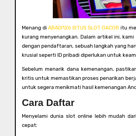
Menang di
ABADI126 SITUS SLOT GACOR
itu m
kurang menyenangkan. Dalam artikel ini, kami
dengan pendaftaran, sebuah langkah yang har
krusial seperti ID pribadi diperlukan untuk ke
Sebelum menarik dana kemenangan, pastikan
kritis untuk memastikan proses penarikan berja
untuk segera menikmati hasil kemenangan An
Cara Daftar
Menyelami dunia slot online lebih mudah dari
cepat: